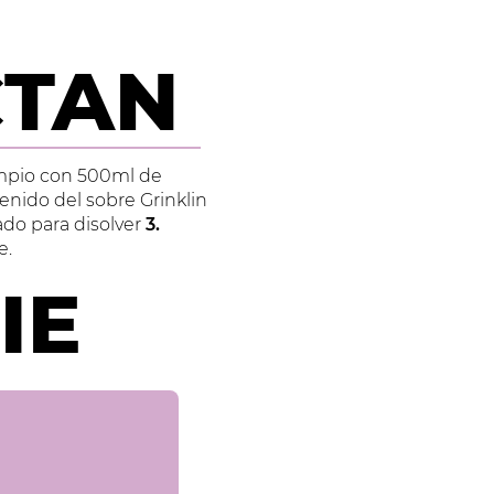
CTAN
limpio con 500ml de
enido del sobre Grinklin
do para disolver
3.
e.
IE
R