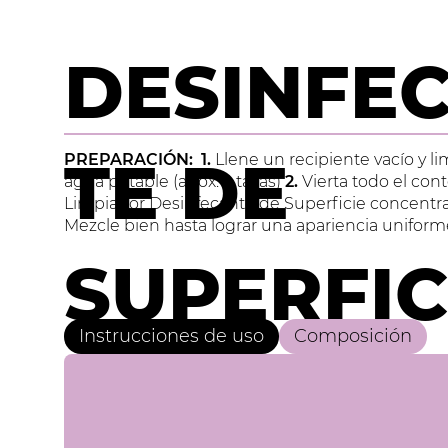
DESINFE
TE DE
PREPARACIÓN:
1.
Ll
ene un recipiente vacío y 
agua potable (apox. 2 tazas)
2.
Vierta todo el cont
Limpiador Desinfecante de Superficie concentra
Mezcle bien hasta lograr una apariencia uniform
SUPERFIC
Instrucciones de uso
Composición
CONCENT