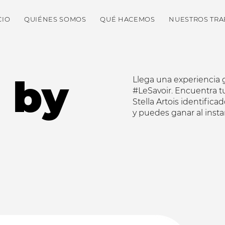
CIO
QUIÉNES SOMOS
QUÉ HACEMOS
NUESTROS TRA
 by
Llega una experiencia
#LeSavoir. Encuentra t
Stella Artois identific
y puedes ganar al insta