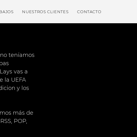
BAJOS
NUESTROS CLIENTES
CONTACTO
 no teníamos 
pas 
Lays vas a 
de la UEFA 
cion y los 
cimos más de 
RRSS, POP, 