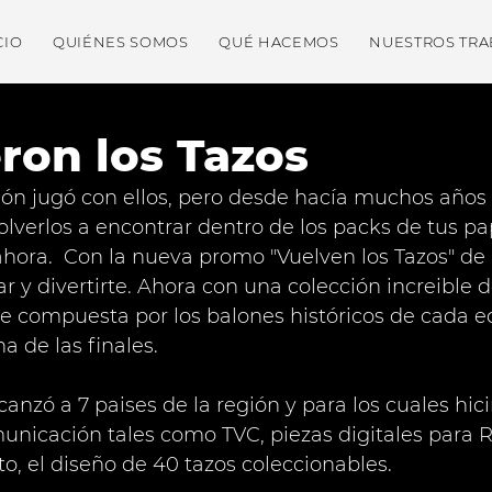
CIO
QUIÉNES SOMOS
QUÉ HACEMOS
NUESTROS TRA
eron los Tazos
ón jugó con ellos, pero desde hacía muchos años
volverlos a encontrar dentro de los packs de tus pa
 ahora.  Con la nueva promo "Vuelven los Tazos" de 
ar y divertirte. Ahora con una colección increible 
compuesta por los balones históricos de cada edi
 de las finales.  
nzó a 7 paises de la región y para los cuales hi
unicación tales como TVC, piezas digitales para 
o, el diseño de 40 tazos coleccionables.