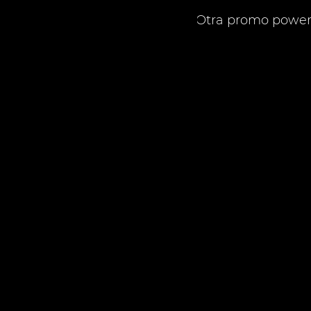
tra
Otra promo power
baj
os