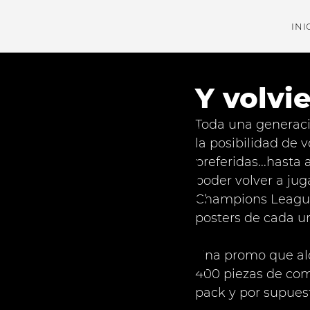
INI
Nu
Y volvi
Toda una generaci
la posibilidad de 
est
preferidas...hasta
poder volver a jug
Champions League 
posters de cada una
ros
Una promo que alca
400 piezas de com
pack y por supuest