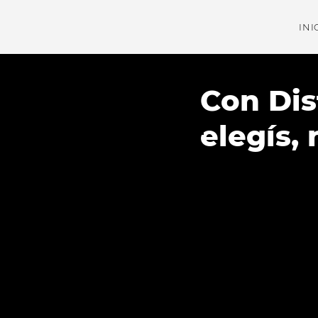
INI
Nu
Con Dis
elegís,
est
ros