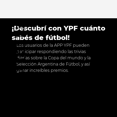
Nu
¡Descubrí con YPF cuánto
est
sabés de fútbol!
ros
Los usuarios de la APP YPF pueden 
tra
participar respondiendo las trivias 
diarias sobre la Copa del mundo y la 
baj
Selección Argentina de Fútbol, y así 
os
ganar increíbles premios. 