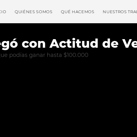
CIO
QUIÉNES SOMOS
QUÉ HACEMOS
NUESTROS TRA
legó con Actitud de V
ue podías ganar hasta $100.000